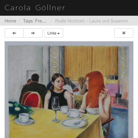
Carola Göllner
Home
Tags: Freundinnen
Rudis Hochzeit – Laura und Susanne
Links