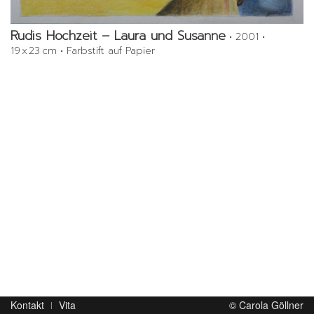
Rudis Hochzeit – Laura und Susanne
•
2001
•
19 x 23 cm
•
Farbstift auf Papier
Kontakt
Vita
© Carola Göllner