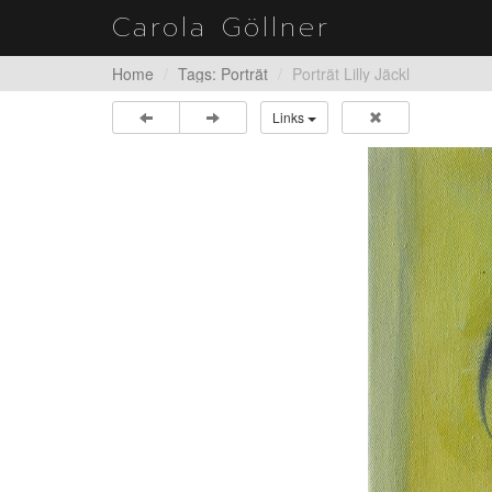
Carola Göllner
Home
Tags: Porträt
Porträt Lilly Jäckl
Links