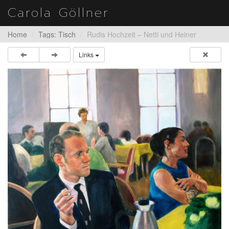
Carola Göllner
Home
Tags: Tisch
Rudis Hochzeit – Netti und Heiner
Links