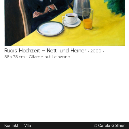
Rudis Hochzeit – Netti und Heiner
•
2000
•
88 x 78 cm
•
Ölfarbe auf Leinwand
Kontakt
Vita
© Carola Göllner