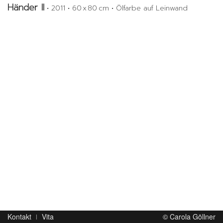
Händer II
•
2011
•
60 x 80 cm
•
Ölfarbe auf Leinwand
Kontakt
Vita
© Carola Göllner