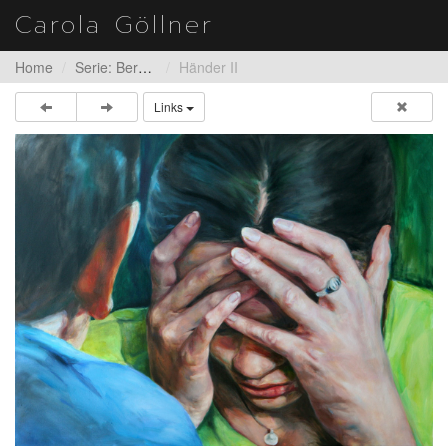
Carola Göllner
Home
Serie: Bergman
Händer II
Links