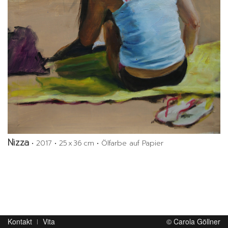
Nizza
•
2017
•
25 x 36 cm
•
Ölfarbe auf Papier
Kontakt
Vita
© Carola Göllner