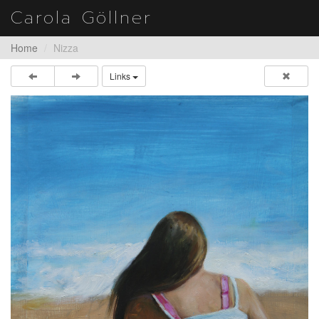
Carola Göllner
Home
Nizza
Links