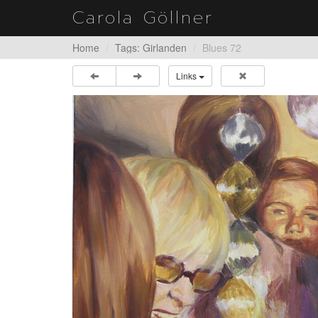
Carola Göllner
Home
Tags: Girlanden
Blues 72
Links