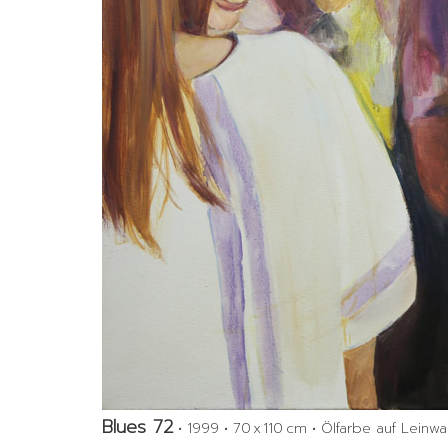
Blues 72
•
1999
•
70 x 110 cm
•
Ölfarbe auf Leinw